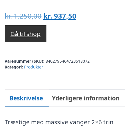
Den
Den
kr.
1.250,00
kr.
937,50
oprindelige
aktuelle
pris
pris
Gå til shop
var:
er:
kr. 1.250,00.
kr. 937,50.
Varenummer (SKU):
8402795464723518072
Kategori:
Produkter
Beskrivelse
Yderligere information
Træstige med massive vanger 2×6 trin