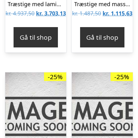
Træstige med laminerede vanger 2×14 trin
Træstige med massive vanger 2×7 trin
Den
Den
Den
D
kr.
4.937,50
kr.
3.703,13
kr.
1.487,50
kr.
1.115,63
oprindelige
aktuelle
oprindelige
ak
pris
pris
pris
pr
Gå til shop
Gå til shop
var:
er:
var:
er
kr. 4.937,50.
kr. 3.703,13.
kr. 1.487,50.
kr
-25%
-25%