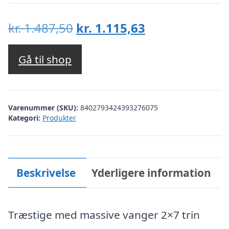
Den
Den
kr.
1.487,50
kr.
1.115,63
oprindelige
aktuelle
pris
pris
Gå til shop
var:
er:
kr. 1.487,50.
kr. 1.115,63.
Varenummer (SKU):
8402793424393276075
Kategori:
Produkter
Beskrivelse
Yderligere information
Træstige med massive vanger 2×7 trin