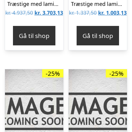
Træstige med laminerede vanger 2×14 trin
Træstige med laminerede vanger
Den
Den
Den
D
kr.
4.937,50
kr.
3.703,13
kr.
1.337,50
kr.
1.003,13
oprindelige
aktuelle
oprindelige
ak
pris
pris
pris
pr
Gå til shop
Gå til shop
var:
er:
var:
er
kr. 4.937,50.
kr. 3.703,13.
kr. 1.337,50.
kr
-25%
-25%