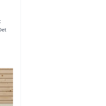
t
Det